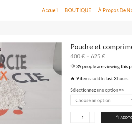
Accueil
BOUTIQUE
À Propos De N
Poudre et comprimé
400
€
–
625
€
39 people are viewing this 
🔥 9 items sold in last 3 hours
Sélectionnez une option =>
ADD T