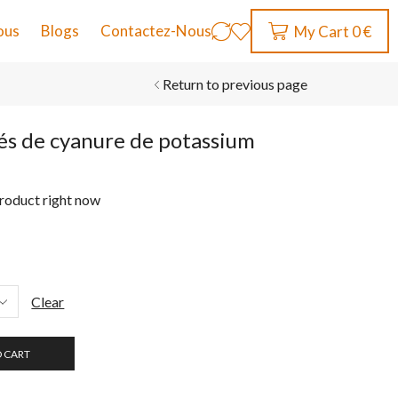
ous
Blogs
Contactez-Nous
My Cart
0
€
Return to previous page
s de cyanure de potassium
product right now
Clear
O CART