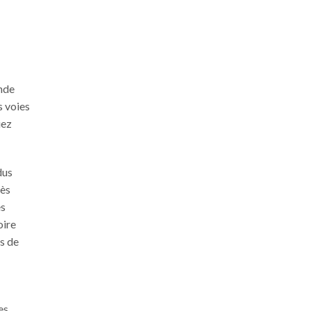
ande
s voies
iez
dus
rès
es
oire
s de
es