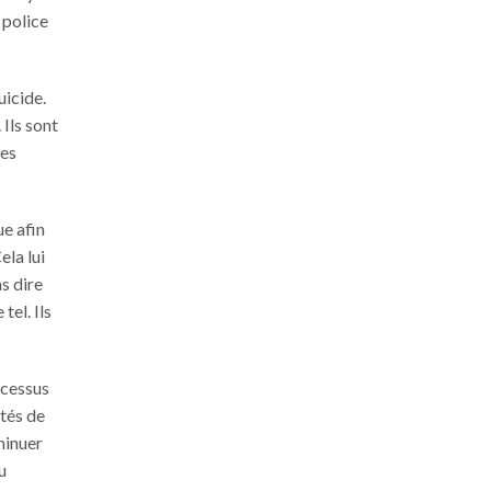
 police
uicide.
Ils sont
des
e afin
ela lui
s dire
el. Ils
ocessus
ités de
minuer
u