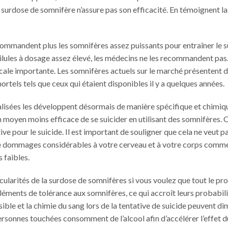
 surdose de somnifère n’assure pas son efficacité. En témoignent la
commandent plus les somnifères assez puissants pour entraîner le s
lules à dosage assez élevé, les médecins ne les recommandent pas. 
gicale importante. Les somnifères actuels sur le marché présentent 
ortels tels que ceux qui étaient disponibles il y a quelques années.
alisées les développent désormais de manière spécifique et chimiqu
un moyen moins efficace de se suicider en utilisant des somnifères. C
ve pour le suicide. Il est important de souligner que cela ne veut pa
 de dommages considérables à votre cerveau et à votre corps comme t
s faibles.
ularités de la surdose de somnifères si vous voulez que tout le pr
léments de tolérance aux somnifères, ce qui accroît leurs probabil
ible et la chimie du sang lors de la tentative de suicide peuvent di
personnes touchées consomment de l’alcool afin d’accélérer l’effet d