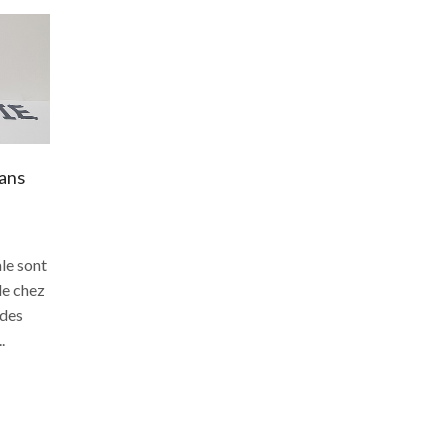
ans
Achat de Nembutal
January 12, 2020
0
Si l’on leur demandait de faire un achat
le sont
de Nembutal dans quelques heures, la
de chez
plupart des gens seraient très
 des
perplexes. Différentes interrogations
.
telles que “par...
Continue Reading