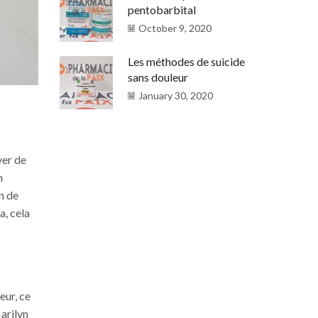
pentobarbital
October 9, 2020
Les méthodes de suicide
sans douleur
January 30, 2020
yer de
n
n de
a, cela
eur, ce
arilyn