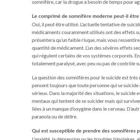
somnifère, car la drogue a besoin de temps pour agi
Le comprimé de somnifère moderne peut-il être 
Oui, il peut être utilisé. L’actuelle tentative de sui
médicaments couramment utilisés ont des effets su
présentera qu’un faible risque, mais vous ressenti
quantité de médicament. L’un des sévères effets sec
qui régulent certains de vos systèmes corporels. En
totalement paralysé, avec peu ou pas de contrôle su
La question des somnifères pour le suicide est très
pensent toujours que toute personne qui se suicide
sérieux. Dans la majorité des situations, le suicide
mentaux qui tentent de se suicider mais qui survi
liées à un manque d’oxygène dans le cerveau. D’aut
paranoïa ou de délire.
Qui est susceptible de prendre des somnifères p
L’anxiété, la dépression ou les troubles bipolaires,