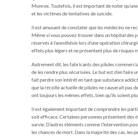
Monroe. Toutefois, il est important de noter qu’une
et les victimes de tentatives de suicide.
Il est amusant de constater que les médecins ne re
Même si vous pouvez trouver dans un hôpital des pi
réservés à l’anesthésie lors d’une opération chirur
effets plus légers et ne présentent plus de risques m
Autrement dit, les fabricants des pilules commerci
de les rendre plus sécurisées. Le but est d’en faire 
fait perdre son intérêt en tant que substance addicti
que la récolte actuelle de pilules ne causerait pas
ont toujours les mêmes effets, bien qu’ils soient plu
Il est également important de comprendre les partic
soit efficace. Certaines personnes présentent des é
survie. D’autres éléments comme l’intervention poss
les chances de mort. Dans la majorité des cas, les 