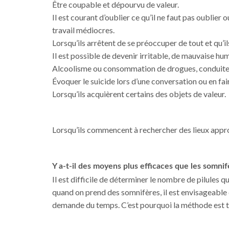
Être coupable et dépourvu de valeur.
Il est courant d’oublier ce qu’il ne faut pas oublie
travail médiocres.
Lorsqu’ils arrêtent de se préoccuper de tout et qu’i
Il est possible de devenir irritable, de mauvaise hum
Alcoolisme ou consommation de drogues, conduit
Évoquer le suicide lors d’une conversation ou en fair
Lorsqu’ils acquièrent certains des objets de valeur.
Lorsqu’ils commencent à rechercher des lieux appropri
Y a-t-il des moyens plus efficaces que les somnif
Il est difficile de déterminer le nombre de pilules q
quand on prend des somnifères, il est envisageable
demande du temps. C’est pourquoi la méthode est t