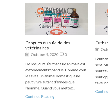
Drogues du suicide des
Euthan
vétérinaires
Octo
October 9, 2020
0
L’eutha
De nos jours, l’euthanasie animale est
sensibil
extrêmement répandue. Comme vous
sont fa
le savez, un animal domestique ne
sont op
peut vivre autant d’années que
faveur 
l’homme. Quand vous mettez...
Contin
Continue Reading