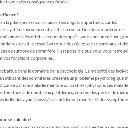
r et avoir des conséquences fatales.
efficace?
cide à la pilule peut encore causer des dégâts importants, car les
r le système nerveux central et le cerveau. Une dose modérée ne
rez néanmoins les effets secondaires après avoir consommé une gr
ondaires serait la cessation totale des récepteurs neuronaux et de
 cas de surdose de somnifère, il est possible que vous vous retrouv
r vos fonctions corporelles.
 débattue dans le domaine de la psychologie. La majorité des indivi
 en utilisant des somnifères présente un problème psychologique t
 est causé par une maladie mentale ou un stress physique. Les malad
vent font face à de nombreux problèmes, comme des pertes de mém
res individus ayant réussi à se suicider ont manifesté des symptôme
our se suicider?
 ainsi que la consommation de drogue, sont plus sujettes à des pensé